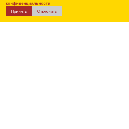
конфиденциальности
Принять
Отклонить
Каталог
Дюбеля
Дюбeль-гвоздь с насаженной шайбой
Дюбель-гвоздь с насаженной шайбой 4,5х30
Дюбель-гвоздь с
насаженной шайбой
4,5х30