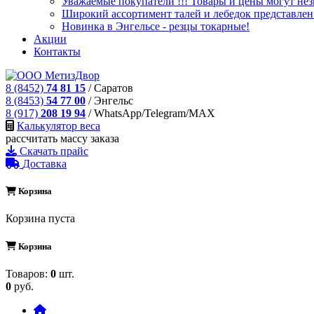
Уважаемые покупатели !!! Товары и цены могут незн
Широкий ассортимент талей и лебедок представлен
Новинка в Энгельсе - резцы токарные!
Акции
Контакты
8 (8452)
74 81 15
/ Саратов
8 (8453)
54 77 00
/ Энгельс
8 (917)
208 19 94
/ WhatsApp/Telegram/MAX
Калькулятор веса
рассчитать массу заказа
Скачать прайс
Доставка
Корзина
Корзина пуста
Корзина
Товаров:
0
шт.
0
руб.