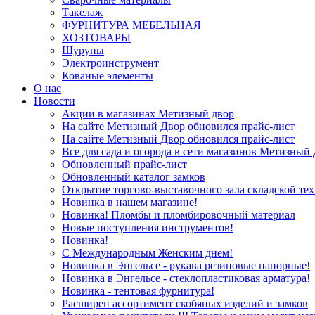
Такелаж
ФУРНИТУРА МЕБЕЛЬНАЯ
ХОЗТОВАРЫ
Шурупы
Электроинструмент
Кованые элементы
О нас
Новости
Акции в магазинах Метизный двор
На сайте Метизный Двор обновился прайс-лист
На сайте Метизный Двор обновился прайс-лист
Все для сада и огорода в сети магазинов Метизный
Обновленный прайс-лист
Обновленный каталог замков
Открытие торгово-выставочного зала складской те
Новинка в нашем магазине!
Новинка! Пломбы и пломбировочный материал
Новые поступления инструментов!
Новинка!
С Международным Женским днем!
Новинка в Энгельсе - рукава резиновые напорные!
Новинка в Энгельсе - стеклопластиковая арматура!
Новинка - тентовая фурнитура!
Расширен ассортимент скобяных изделий и замков