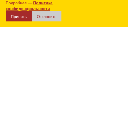
Подробнее —
Политика
конфиденциальности
Принять
Отклонить
Каталог
Инструменты
Инструмeнт Маркировочный / разметочный
Маркеры
Маркер-краска ЗУБР МК-200 1-2 мм/чёрный 06326-2
Маркер-краска ЗУБР
МК-200 1-2 мм/чёрный
06326-2