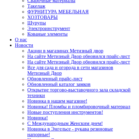
Сварочные материалы
Такелаж
ФУРНИТУРА МЕБЕЛЬНАЯ
ХОЗТОВАРЫ
Шурупы
Электроинструмент
Кованые элементы
О нас
Новости
Акции в магазинах Метизный двор
На сайте Метизный Двор обновился прайс-лист
На сайте Метизный Двор обновился прайс-лист
Все для сада и огорода в сети магазинов
Метизный Двор
Обновленный прайс-лист
Обновленный каталог замков
Открытие торгово-выставочного зала складской
техники
Новинка в нашем магазине!
Новинка! Пломбы и пломбировочный материал
Новые поступления инструментов!
Новинка!
С Международным Женским днем!
Новинка в Энгельсе - рукава резиновые
напорные!